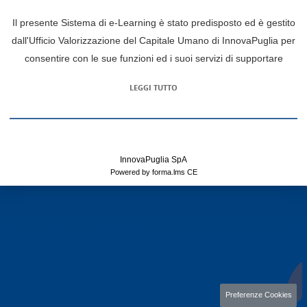
Il presente Sistema di e-Learning è stato predisposto ed è gestito
dall'Ufficio Valorizzazione del Capitale Umano di InnovaPuglia per
consentire con le sue funzioni ed i suoi servizi di supportare
l'attivitá formativa e lo sviluppo delle competenze delle risorse
LEGGI TUTTO
umane nonchè di tracciare i processi didattici e di apprendimento
di ciascun utente.
Il Sistema di e-learning è costituito dalle seguenti componenti
fondamentali: sottosistema della progettazione e produzione degli
InnovaPuglia SpA
interventi e dei contenuti, sottosistema dell'erogazione e relativa
Powered by forma.lms CE
gestione della formazione (con servizio di assistenza all'utenza),
sottosistema di monitoraggio e tracciamento della fruizione e degli
apprendimenti.
La presente piattaforma è riconosciuta dalla Regione Puglia quale
strumento di formazione a distanza per tematiche o argomenti
d'interesse dell'Ente Regione secondo la D.G.R. N.1386 del
02/08/2018.
Preferenze Cookies